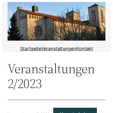
Zum
Inhalt
springen
Startseite
Veranstaltungen
Kontakt
Veranstaltungen
2/2023